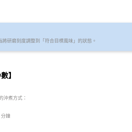
」通常指將研磨刻度調整到「符合目標風味」的狀態。
煮參數】
注水的沖煮方式：
 分鐘