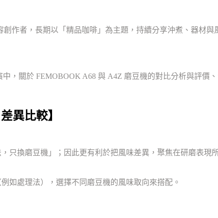
名的咖啡內容創作者，長期以「精品咖啡」為主題，持續分享沖煮、器
ee 現場展演中，關於 FEMOBOOK A68 與 A4Z 磨豆機的對比分析
4Z 差異比較】
與手法，只換磨豆機」；因此更有利於把風味差異，聚焦在研磨表現
（例如處理法），選擇不同磨豆機的風味取向來搭配。