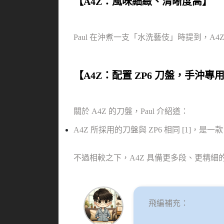
【A4Z：風味細緻、清晰度高】
Paul 在沖煮一支「水洗藝伎」時提到，
【A4Z：配置 ZP6 刀盤，手沖專
關於 A4Z 的刀盤，Paul 介紹道：
A4Z 所採用的刀盤與 ZP6 相同 [1]
不過相較之下，A4Z 具備更多段、更精細的
飛編補充：