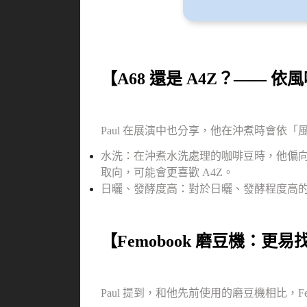
【A68 還是 A4Z？——
Paul 在展演中也分享，他在沖煮時會
水洗：在沖煮水洗處理的咖啡豆時，他偏向
取向，可能會更喜歡 A4Z。
日曬、發酵度高：對於日曬、發酵程度高的
【Femobook 磨豆機：
Paul 提到，和他先前使用的磨豆機相比，Fem