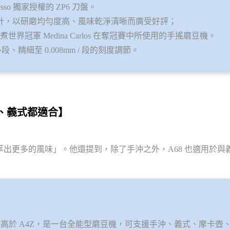
resso 獨家授權的 ZP6 刀盤。
設計，以研磨均勻度高、風味乾淨清晰而廣受好評；
啡沖煮世界冠軍 Medina Carlos 在奪冠賽中所使用的手搖磨豆機。
 多段、精細至 0.008mm / 段的刻度調節。
沖、義式都適合】
於「萃出更多的風味」。
他還提到，除了手沖之外，A68 也適用於與義
高於 A4Z，
是一台全能型磨豆機，可支援手沖、義式、摩卡壺