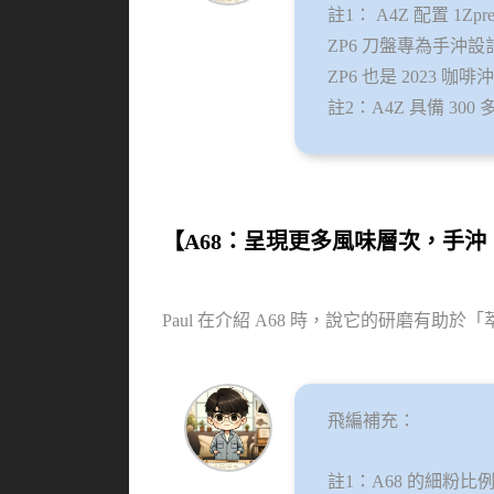
註1： A4Z 配置 1Zp
ZP6 刀盤專為手沖
ZP6 也是 2023 咖
註2：A4Z 具備 300
【A68：呈現更多風味層次，手
Paul 在介紹 A68 時，說它的研磨有助
飛編補充：
註1：A68 的細粉比例