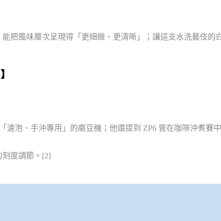
A4Z 能把風味層次呈現得「更細緻、更清晰」；讓這支水洗藝伎
用】
，是一款「濾泡、手沖專用」的磨豆機；他還提到 ZP6 曾在咖啡沖煮
刻度調節。[2]