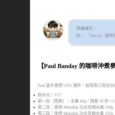
飛編補充：
註1：「dial in
【Paul Banday 的咖啡沖
Paul 當天使用 UFO 濾杯，並採用三段
粉水比：1:17
第一段（悶蒸）：水量 60g，悶蒸 50 秒～1
第二段：使用 Melodrip 注水至總水量 150g
第三段：使用 Melodrip 注水至總水量 255g