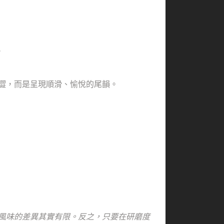
。
會乾澀，而是呈現順滑、愉悅的尾韻。
風味的差異其實有限。反之，只要在研磨度