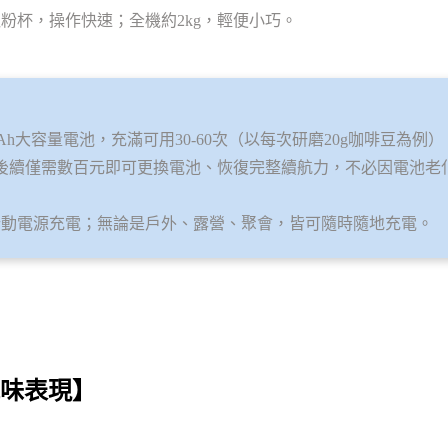
粉杯，操作快速；全機約2kg，輕便小巧。
0mAh大容量電池，充滿可用30-60次（以每次研磨20g咖啡豆為例）；
後續僅需數百元即可更換電池、恢復完整續航力，不必因電池老
支援行動電源充電；無論是戶外、露營、聚會，皆可隨時隨地充電。
種風味表現】