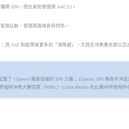
帶 ZP6，而在家則會使用 A4Z [1]。
 ZP6進行盲測比較，發現其風味各有特色。
」；而 A4Z 則能帶來更多的「清晰感」，尤其在沖煮像衣索比
4Z 配置了 1Zpresso 獨家授權的 ZP6 刀盤；1Zpresso ZP
界咖啡沖煮大賽冠軍（WBrC）Carlos Medina 在比賽中所使