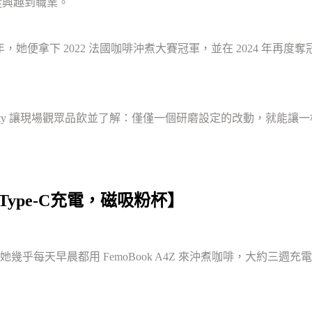
從興趣到職業。
年，她便拿下 2022 法國咖啡沖煮大賽冠軍，並在 2024 年
裡，Charity 讓現場觀眾品飲並了解：僅僅一個研磨設定的改動，就
: Type-C充電，磁吸粉杯】
她幾乎每天早晨都用 FemoBook A4Z 來沖煮咖啡，大約三週充電一次