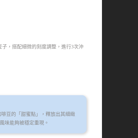
了兩款豆子，搭配細微的刻度調整，進行3次沖
不同咖啡豆的「甜蜜點」，釋放出其細緻
，風味能夠被穩定重現。