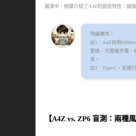
展演中，她還介紹了A4Z的這些特性：磁吸
飛編補充：
註1：A4Z採用600
更換、可重複充電。
善。
註2：Type-C，
【A4Z vs. ZP6 盲測：兩