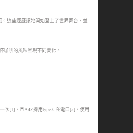
再度奪冠。這些經歷讓她開始登上了世界舞台，並
能讓一杯咖啡的風味呈現不同變化。
[1]，且A4Z採用type-C充電口[2]，使用