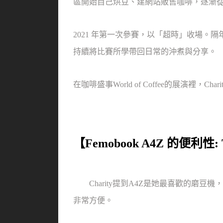
區開始自己烘豆、建網站販售咖啡，逐漸
2021 年第一次參賽，以「超時」收場。隔
持續將比賽所學帶回日常的沖煮與分享。
在咖啡盛事World of Coffee的展演
【Femobook A4Z 的便利性
Charity提到A4Z是她最喜歡的磨豆機，
非常方便。