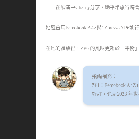
在展演中Charity分享，她平常旅行時會攜
她還曾用Femobook A4Z與1Zpresso
在她的體驗裡，ZP6 的風味更趨於「平衡
飛編補充：
註1：Femobook A
好評，也是2023 年世