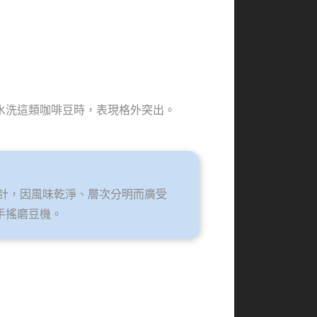
亞水洗這類咖啡豆時，表現格外突出。
6 專為手沖設計，因風味乾淨、層次分明而廣受
用的手搖磨豆機。