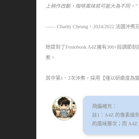
上稍作改動，咖啡風味就可能大為不同。” 
—— Charity Cheung，2024/2022 法國沖
她提到了Femobook A4Z擁有300+
煮。
其中第1、2次沖煮，採用【僅以研磨度為
飛編補充：
註1：A4Z 的像素
的風味層次；而 A