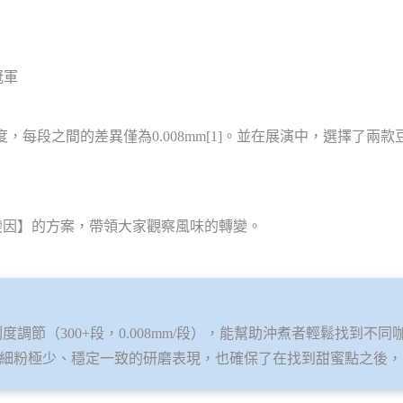
煮冠軍
段調節刻度，每段之間的差異僅為0.008mm[1]。並在展演中，選擇
變因】的方案，帶領大家觀察風味的轉變。
級刻度調節（300+段，0.008mm/段），能幫助沖煮者輕鬆找到
4Z 細粉極少、穩定一致的研磨表現，也確保了在找到甜蜜點之後