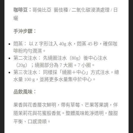
咖啡豆：
哥倫比亞  藝伎種 / 二氧化碳浸漬處理 / 日
曬
手沖步驟：
悶蒸： 以 Z 字形注入 40g 水，悶蒸 45 秒，確保咖
啡粉均勻潤濕。
第二次注水： 先繞圈注水（80g）後中心注水
（20g）；繞圈部分為 7 大圈 + 7 小圈。
第三次注水： 同樣採「繞圈＋中心」方式注水，總
水量 100 g，並將更多水量集中於中心。
品飲風味：
果香與花香層次鮮明，帶有草莓、芒果等果調，伴
隨茉莉花與花蜜般香氣。整體風味乾淨透明，酸甜
平衡、口感滑順。