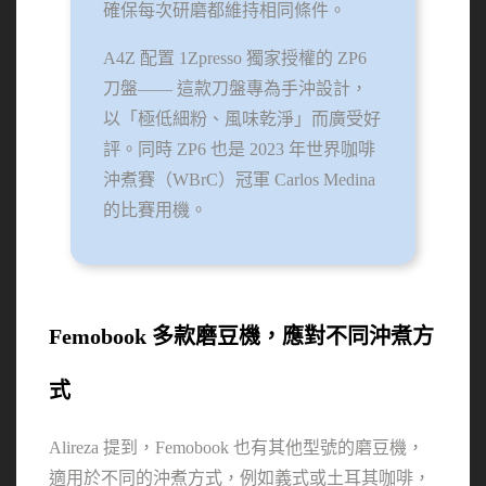
確保每次研磨都維持相同條件。
A4Z 配置 1Zpresso 獨家授權的 ZP6 
刀盤—— 這款刀盤專為手沖設計，
以「極低細粉、風味乾淨」而廣受好
評。同時 ZP6 也是 2023 年世界咖啡
沖煮賽（WBrC）冠軍 Carlos Medina 
的比賽用機。
Femobook 多款磨豆機，應對不同沖煮方
式
Alireza 提到，Femobook 也有其他型號的磨豆機，
適用於不同的沖煮方式，例如義式或土耳其咖啡，