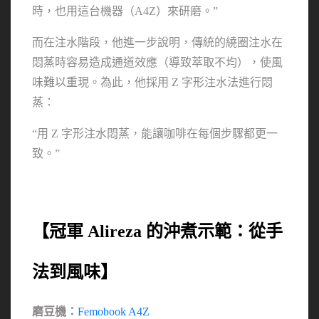
時，也用這台機器（A4Z）來研磨。”
而在注水階段，他進一步說明，傳統的繞圈注水在
悶蒸時容易造成通道效應（導致萃取不均），使風
味難以重現。為此，他採用 Z 字形注水法進行悶
蒸：
“用 Z 字形注水悶蒸，能讓咖啡在每個步驟都更一
致。”
【冠軍 Alireza 的沖煮示範：從手
法到風味】
磨豆機：
Femobook A4Z