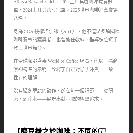
Alireza Razzaghzadeh，2022土耳其咖啡沖煮賽冠
軍，2024土耳其烘豆冠軍，2025世界咖啡沖煮賽第
八名。
身為 SCA 授權培訓師（AST），他不僅是多項國際
咖啡賽事的獲獎者，也曾擔任教練，指導多位選手
登上世界舞台。
在全球咖啡盛事 World of Coffee 現場，他以一場簡
潔卻精準的示範，詮釋了自己對咖啡沖煮「一致
性」的理解。
沒有過多華麗的動作，卻在每一個細節——從研
磨，到注水——展現出對萃取的極致追求。
【磨豆機之於咖啡：不同的刀