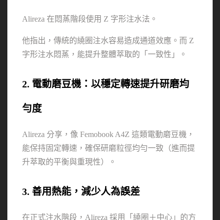
Alireza 在悶蒸階段使用 Z 字形注水法。
他指出，傳統的繞圈注水容易造成通道效應。而 Z 
字形注水悶蒸，能提升整體萃取的「一致性」。
2. 電動磨豆機：以穩定轉速提升研磨均
勻度
Alireza 分享，像 Femobook A4Z 這類電動磨豆機，
能保持固定轉速，確保研磨粒徑均勻一致（進而提
升萃取的平衡與重現性）。
3. 善用熱能，減少人為誤差
在正式注水階段，Alireza 採用「繞圈＋中心」的方