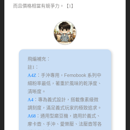
而且價格相當有競爭力。【1】
飛編補充：
註1：
A4Z
：手沖專用，Femobook 系列中
細粉率最低，著重於風味的乾淨度、
清晰度。
A4
：專為義式設計，搭載像素級微
調刻度，滿足義式玩家的極致追求。
A68
：通用型磨豆機，適用於義式、
摩卡壺、手沖、愛樂壓、法壓壺等各