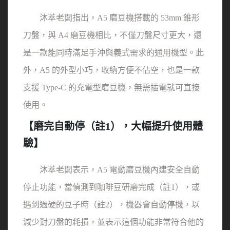
　　沐萃老闆指出，A5 磨豆機搭載的 53mm 錐形
刀盤，與 A4 磨豆機相比，不僅刀盤尺寸更大，還
是一款能同時滿足手沖與義式需求的通用機型。此
外，A5 的外型小巧，收納方便不佔空，也是一款
支援 Type-C 的充電型磨豆機，無需插電就可直接
使用。
【磨完自動停（註1），大幅提升使用體
驗】
　　沐萃老闆表示，A5 電動磨豆機內建安全自動
停止功能，當偵測到咖啡豆研磨完成（註1），或
遇到過硬的豆子時（註2），機器會自動停機，以
減少對刀盤的耗損，並表示這個功能非常符合他的