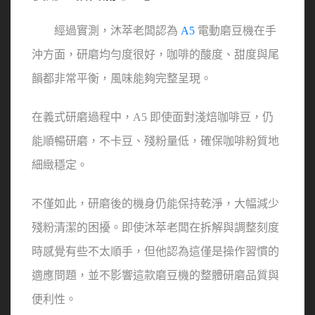
　　經過實測，沐萃老闆認為 
A5
 電動磨豆機在手
沖方面，研磨均勻度很好，咖啡的酸度、甜度與尾
韻都非常平衡，風味能夠完整呈現。
在義式研磨過程中，A5 即使面對淺焙咖啡豆，仍
能順暢研磨，不卡豆、殘粉量低，確保咖啡粉質地
細緻穩定。
不僅如此，研磨後的機身仍能保持乾淨，大幅減少
殘粉清潔的困擾。即使沐萃老闆在拆解與調整刻度
時感覺有些不太順手，但他認為這僅是操作習慣的
適應問題，並不影響這款磨豆機的整體研磨品質與
便利性。